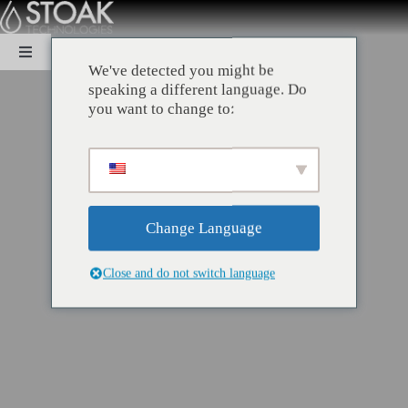
saltar
al
contenido
Navegación
We've detected you might be
de
speaking a different language. Do
palanca
HOGAR
you want to change to:
SOBRE
PERICIA
Change Language
Close and do not switch language
SOLUCIONES
SUSTENTABILIDAD
CONTACTO