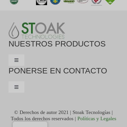
NUESTROS PRODUCTOS
Navegación
de
PONERSE EN CONTACTO
palanca
PRESERVAR
Navegación
ESPÍRITU
de
palanca
CONTÁCTENOS
© Derechos de autor 2021 | Stoak Tecnologías |
VINO
Todos los derechos reservados |
Políticas y Legales