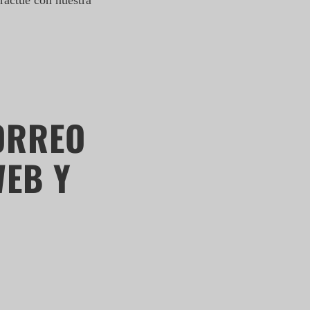
eractúe con nuestra
ORREO
WEB Y