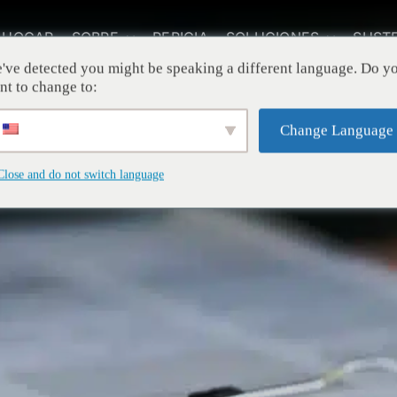
HOGAR
SOBRE
PERICIA
SOLUCIONES
SUST
've detected you might be speaking a different language. Do y
nt to change to:
Change Language
Close and do not switch language