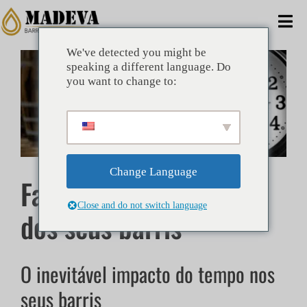
Ir
para
Alt
o
de
conteúdo
We've detected you might be
Ver
CASA
speaking a different language. Do
nav
imagem
you want to change to:
maior
ALTERNATIVAS
COMERCIAL
Change Language
Faça recuar o relógio
EMPRESA
Close and do not switch language
dos seus barris
BENEFÍCIOS
TÉCNICO
O inevitável impacto do tempo nos
seus barris
NOTÍCIAS