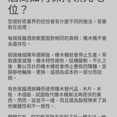
位？
接觸
您很好奇業界的佼佼者有什麼不同的做法。答案
就在這裡：
斯托克
每個蒸餾酒商都要面對相同的真相：橡木桶不會
永遠存在。.
經過幾個陳年週期後，橡木桶就會停止生產。萃
取速度減慢，橡木特性褪色，結構變軟。不久之
後，數以百計的橡木桶就會停止應有的陳釀，並
靜靜地輪換、更換，或視為成本的一部分而註
銷。.
有些蒸餾酒商轉而使用橡木替代品 - 木片、木
板、木插板 - 試圖取代橡木桶無法再提供的東
西。然而，這並不一樣，而且還為製程帶來了其
他複雜性和不一致性。.