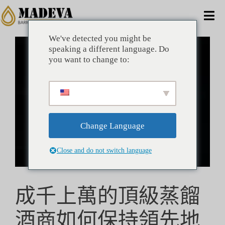
跳
到
切
內
容
We've detected you might be
換
查
家
speaking a different language. Do
看
導
you want to change to:
大
航
圖
備擇方案
商業的
Change Language
公司
Close and do not switch language
好處
成千上萬的頂級蒸餾
技術的
酒商如何保持領先地
訊息