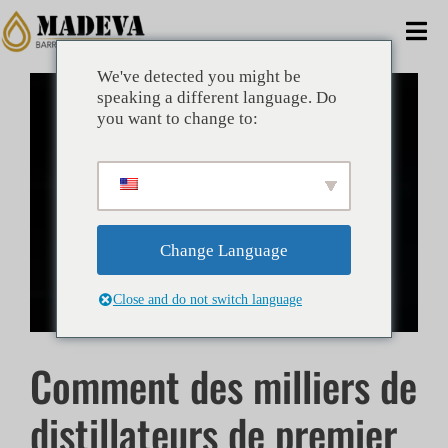
Aller
au
Bas
contenu
la
We've detected you might be
Agrandir
ACCUEIL
speaking a different language. Do
nav
l'image
you want to change to:
ALTERNATIVES
COMMERCIAL
Change Language
ENTREPRISE
Close and do not switch language
AVANTAGES
Comment des milliers de
TECHNIQUE
distillateurs de premier
NOUVELLES