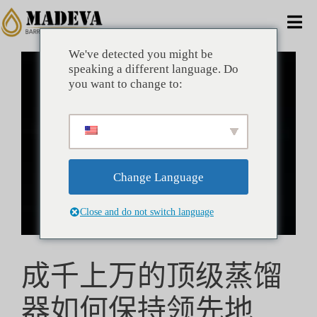
跳
到
切
内
容
We've detected you might be
换
查
家
speaking a different language. Do
看
导
you want to change to:
大
航
图
备择方案
商业的
Change Language
公司
Close and do not switch language
好处
成千上万的顶级蒸馏
技术的
器如何保持领先地
消息