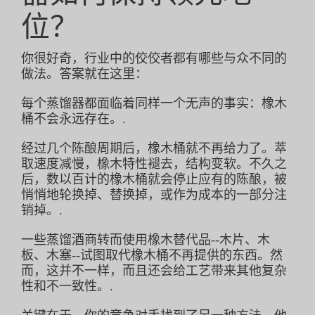
位？
接触
你很好奇，行业中的佼佼者都有哪些与众不同的
做法。答案就在这里：
斯托克
每个蒸馏器都面临着同样一个无声的事实：橡木
桶不会永远存在。.
经过几个陈酿周期后，橡木桶就不再给力了。萃
取速度减慢，橡木特性褪去，结构变软。不久之
后，数以百计的橡木桶就会停止应有的陈酿，被
悄悄地轮换掉、替换掉，或作为成本的一部分注
销掉。.
一些蒸馏酒商转而使用橡木替代品--木片、木
板、木塞--试图取代橡木桶不再提供的东西。然
而，这并不一样，而且还会给工艺带来其他复杂
性和不一致性。.