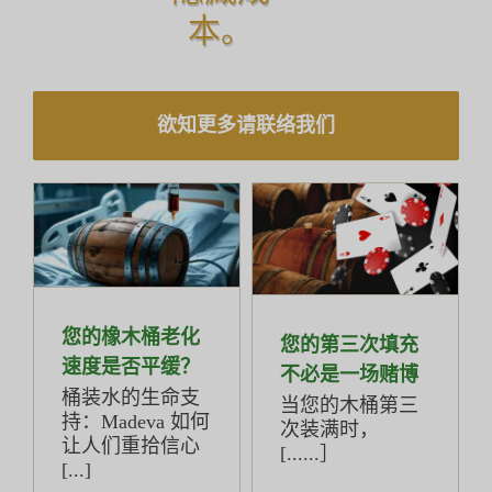
本。
欲知更多请联络我们
您的橡木桶老化
您的第三次填充
速度是否平缓？
不必是一场赌博
桶装水的生命支
当您的木桶第三
持：Madeva 如何
次装满时，
让人们重拾信心
[......］
[...]