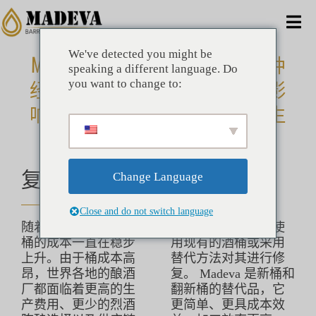
跳
到
切
内
容
We've detected you might be
换
Madeva 为木桶再生提供了一种
家
speaking a different language. Do
导
经济有效的解决方案，不会影
you want to change to:
航
备择方案
响您的最终产品或延长您的生
产时间。
商业的
复兴是一种节省成本的策略
Change Language
公司
Close and do not switch language
随着时间的推移，新
这促使酿酒商重复使
好处
桶的成本一直在稳步
用现有的酒桶或采用
上升。由于桶成本高
替代方法对其进行修
技术的
昂，世界各地的酿酒
复。 Madeva 是新桶和
厂都面临着更高的生
翻新桶的替代品，它
产费用、更少的烈酒
更简单、更具成本效
消息