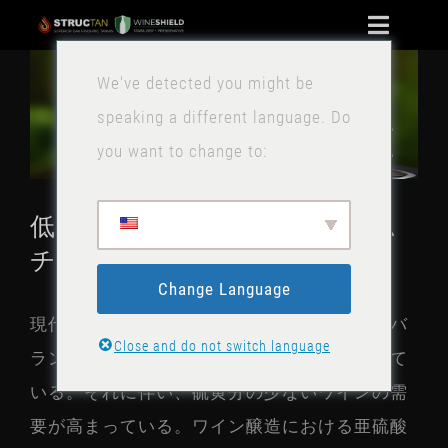
コ
ナ
ン
拡
ビ
We've detected you might be
家
テ
大
ゲ
speaking a different language. Do
ン
ー
画
ワインシールド
you want to change to:
ツ
シ
像
に
ョ
を
ニュース
低亜硫酸ワイン醸造のゲーム
ス
ン
表
チェンジャー
キ
お問い合わせ
の
示
ッ
Change Language
切
ストーク
プ
現代社会では、多くの消費者がより健康的でバ
り
Close and do not switch language
ランスの取れたライフスタイルを送ろうとして
替
いる。それに伴い、硫黄分の少ないワインの需
え
要が高まっている。ワイン醸造における亜硫酸