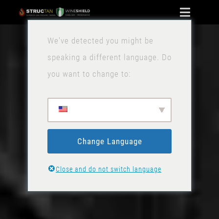
コ
ナ
ン
ビ
We've detected you might be
家
テ
ゲ
speaking a different language. Do
ン
ー
ワインシールド
you want to change to:
ツ
シ
に
ョ
ニュース
ス
ン
キ
お問い合わせ
の
ッ
Change Language
切
ストーク
プ
り
Close and do not switch language
替
え