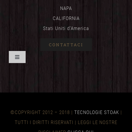
NAPA
CALIFORNIA
Stati Uniti d'America
CONTATTACI
Attiva/disattiva
navigazione
CASA
SCUDO DEL VINO
©COPYRIGHT 2012 – 2018 |
TECNOLOGIE STOAK
|
NOTIZIA
TUTTI I DIRITTI RISERVATI | LEGGI LE NOSTRE