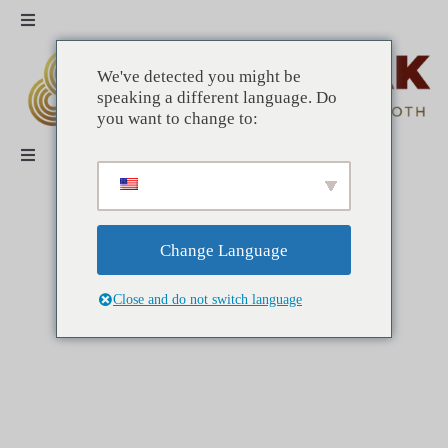
saltar
Navegación
al
de
contenido
palanca
HOGAR
We've detected you might be
speaking a different language. Do
you want to change to:
ALTERNATIVAS
Navegación
de
palanca
COMERCIAL
TÉCNICO
Change Language
BENEFICIOS
NOTICIAS
Close and do not switch language
CONTACTO
STOAK