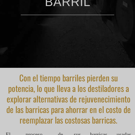
BARRIL
CONTACTO
STOAK
Con el tiempo
barriles
pierden su
potencia, lo que lleva a los destiladores a
explorar alternativas de rejuvenecimiento
de las barricas para ahorrar en el costo de
reemplazar las costosas barricas.
El proceso de
sus barricas usadas