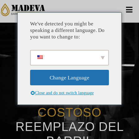
saltar
al
Nav
contenido
de
We've detected you might be
HOGAR
speaking a different language. Do
pal
you want to change to:
ALTERNATIVAS
COMERCIAL
Change Language
SOLUCIONES
COMPAÑÍA
Close and do not switch language
PARA EVITAR
BENEFICIOS
COSTOSO
TÉCNICO
REEMPLAZO DEL
NOTICIAS