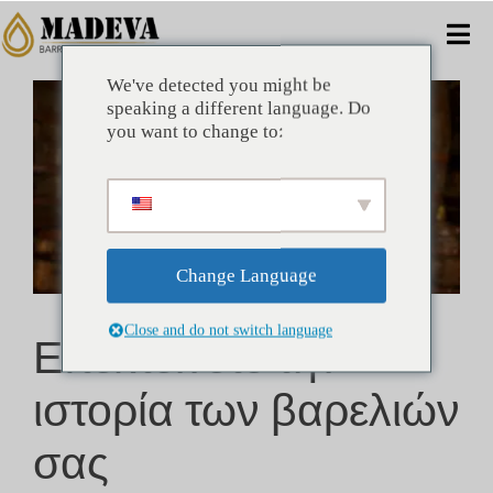
Μετάβαση
στο
Ενα
περιεχόμενο
πλο
We've detected you might be
Προβολή
ΣΠΊΤΙ
speaking a different language. Do
μεγαλύτερης
you want to change to:
εικόνας
ΕΝΑΛΛΑΚΤΙΚΈΣ
ΕΜΠΟΡΙΚΌΣ
Change Language
ΕΤΑΙΡΊΑ
Επεκτείνετε την
Close and do not switch language
ΟΦΈΛΗ
ιστορία των βαρελιών
ΤΕΧΝΙΚΌΣ
σας
ΝΈΑ