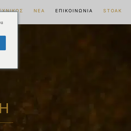
ΕΧΝΙΚΌΣ
ΝΈΑ
ΕΠΙΚΟΙΝΩΝΊΑ
STOAK
ou
Η