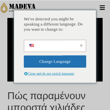
Μετάβαση
στο
Ενα
περιεχόμενο
πλο
We've detected you might be
Προβολή
ΣΠΊΤΙ
speaking a different language. Do
μεγαλύτερης
you want to change to:
εικόνας
ΕΝΑΛΛΑΚΤΙΚΈΣ
ΕΜΠΟΡΙΚΌΣ
Change Language
ΕΤΑΙΡΊΑ
Close and do not switch language
ΟΦΈΛΗ
Πώς παραμένουν
ΤΕΧΝΙΚΌΣ
μπροστά χιλιάδες
ΝΈΑ