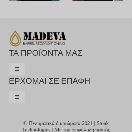
ΤΑ ΠΡΟΪΟΝΤΑ ΜΑΣ
Εναλλαγή
ΕΡΧΟΜΑΙ ΣΕ ΕΠΑΦΗ
πλοήγησης
ΔΙΑΤΗΡΏ
Εναλλαγή
ΟΙΝΟΠΝΕΥΜΑΤΏΔΗ
πλοήγησης
ΕΠΙΚΟΙΝΩΝΗΣΤΕ ΜΑΖΙ ΜΑΣ
© Πνευματικά δικαιώματα 2021 | Stoak
ΚΡΑΣΊ
Technologies | Με την επιφύλαξη παντός