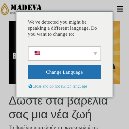
Μετάβαση
στο
Ενα
περιεχόμενο
πλο
We've detected you might be
Προβολή
ΣΠΊΤΙ
speaking a different language. Do
μεγαλύτερης
you want to change to:
εικόνας
ΕΝΑΛΛΑΚΤΙΚΈΣ
ΕΜΠΟΡΙΚΌΣ
Change Language
ΕΤΑΙΡΊΑ
Close and do not switch language
Δώστε στα βαρέλια
ΟΦΈΛΗ
σας μια νέα ζωή
ΤΕΧΝΙΚΌΣ
Τα βαρέλια αποτελούν τη ραχοκοκαλιά της
ΝΈΑ