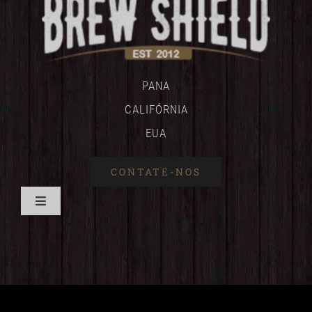
PANA
CALIFÓRNIA
EUA
CONTATE-NOS
Alternar
de
CASA
navegação
BENEFÍCIOS