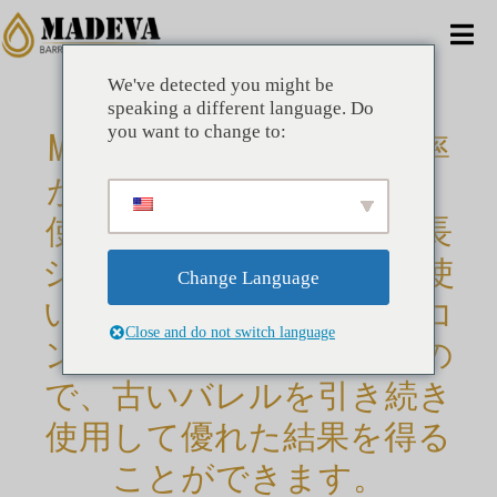
コ
ン
ナ
テ
ビ
ン
We've detected you might be
家
ツ
speaking a different language. Do
ゲ
Madeva は、最もコスト効率
you want to change to:
に
ー
ス
代替案
が高く、時間を節約でき、
キ
シ
ッ
使いやすいバレル寿命延長
ョ
プ
コマーシャル
システムです。 Madeva は使
ン
Change Language
い果たしたバレルのコアコ
会社
の
Close and do not switch language
ンポーネントを補充するの
切
利点
り
で、古いバレルを引き続き
替
使用して優れた結果を得る
テクニカル
え
ことができます。
ニュース