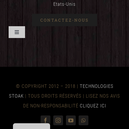
Etats-Unis
CONTACTEZ-NOUS
Basculer
la
ACCUEIL
navigation
AVANTAGES
© COPYRIGHT 2012 – 2018 |
TECHNOLOGIES
TECHNIQUE
STOAK
| TOUS DROITS RÉSERVÉS | LISEZ NOS AVIS
DE NON-RESPONSABILITÉ
CLIQUEZ ICI
NOUVELLES