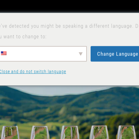
've detected you might be speaking a different language. 
N
u want to change to:
Change Language
Close and do not switch language