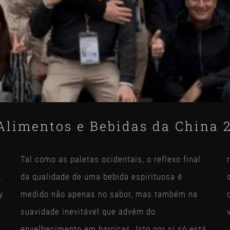
Alimentos e Bebidas da China 
d
Tal como as paletas ocidentais, o reflexo final
.
da qualidade de uma bebida espirituosa é
y
medido não apenas no sabor, mas também na
suavidade inevitável que advém do
envelhecimento em barricas. Isto por si só está