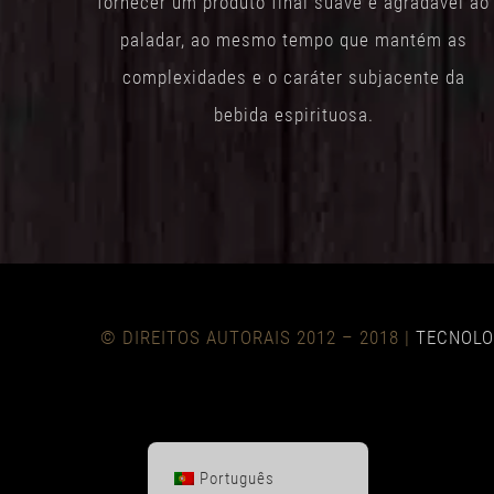
fornecer um produto final suave e agradável ao
paladar, ao mesmo tempo que mantém as
complexidades e o caráter subjacente da
bebida espirituosa.
© DIREITOS AUTORAIS 2012 – 2018 |
TECNOLO
Português