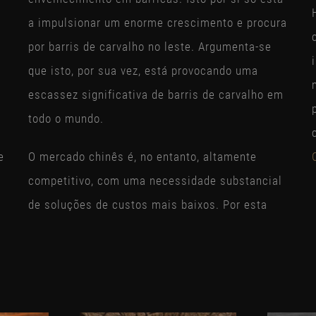
a impulsionar um enorme crescimento e procura
por barris de carvalho no leste. Argumenta-se
que isto, por sua vez, está provocando uma
escassez significativa de barris de carvalho em
todo o mundo.
e
O mercado chinês é, no entanto, altamente
.
competitivo, com uma necessidade substancial
de soluções de custos mais baixos. Por esta