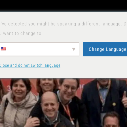
O
've detected you might be speaking a different language. 
u want to change to:
Change Language
Close and do not switch language