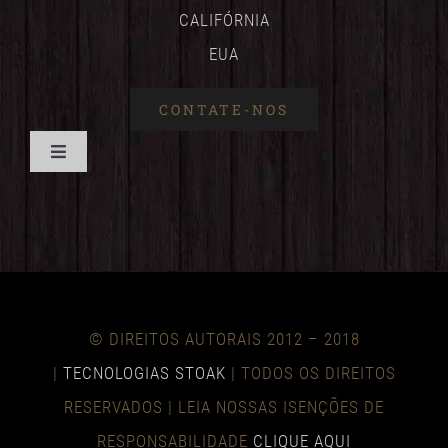
CALIFÓRNIA
EUA
CONTATE-NOS
Alternar
de
CASA
navegação
BENEFÍCIOS
© DIREITOS AUTORAIS 2012 – 2018
TÉCNICO
|
TECNOLOGIAS STOAK
| TODOS OS DIREITOS
RESERVADOS | LEIA NOSSAS ISENÇÕES DE
RESPONSABILIDADE
CLIQUE AQUI
NOTÍCIAS