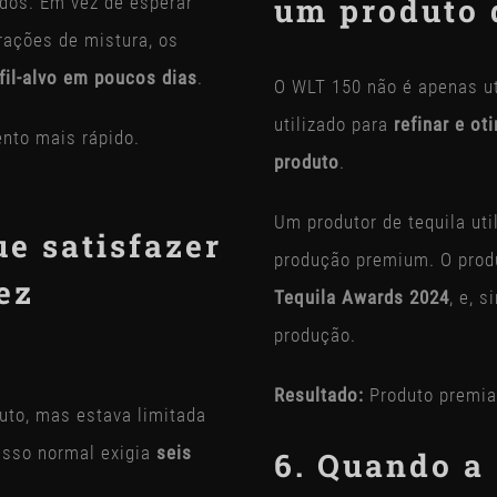
um produto 
ados. Em vez de esperar
rações de mistura, os
rfil-alvo em poucos dias
.
O WLT 150 não é apenas ut
utilizado para
refinar e o
nto mais rápido.
produto
.
Um produtor de tequila util
e satisfazer
produção premium. O prod
ez
Tequila Awards 2024
, e, 
produção.
Resultado:
Produto premiad
uto, mas estava limitada
esso normal exigia
seis
6. Quando a 