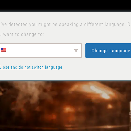
O
've detected you might be speaking a different language. 
u want to change to:
Change Language
Close and do not switch language