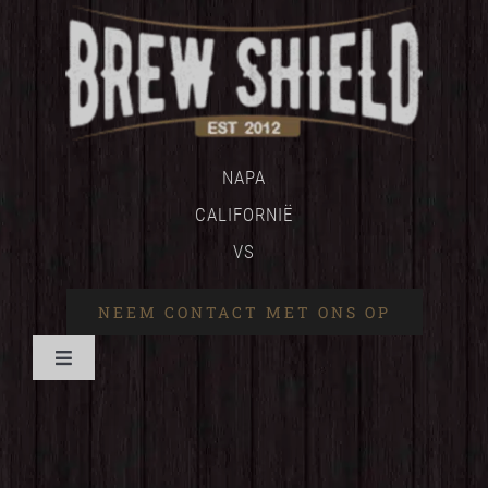
NAPA
CALIFORNIË
VS
NEEM CONTACT MET ONS OP
Navigatie
wisselen
HUIS