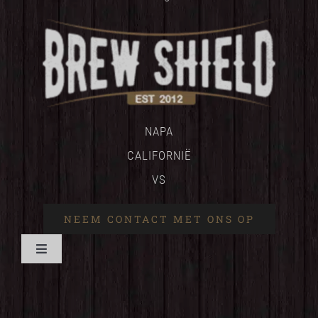
NAPA
CALIFORNIË
VS
NEEM CONTACT MET ONS OP
Navigatie
wisselen
HUIS