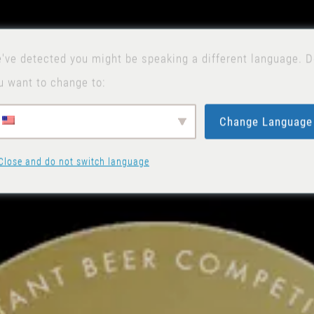
've detected you might be speaking a different language. 
u want to change to:
Change Language
Close and do not switch language