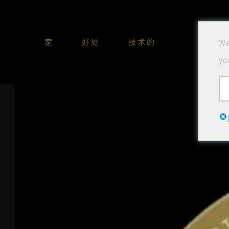
跳
到
家
好处
技术的
We
内
yo
容
查
看
大
图