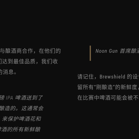
与酿酒商合作，在他们的
Noon Gun 首席酿酒
确保它们达到最佳品质，我们收
赛的消息。
请记住，Brewshiel
留所有“刚酿造”的新鲜
 IPA 啤酒送到了
在比赛中啤酒可能会被不
周酿造的。这通常会
ld 来保护啤酒花和
啤酒的所有新鲜酿