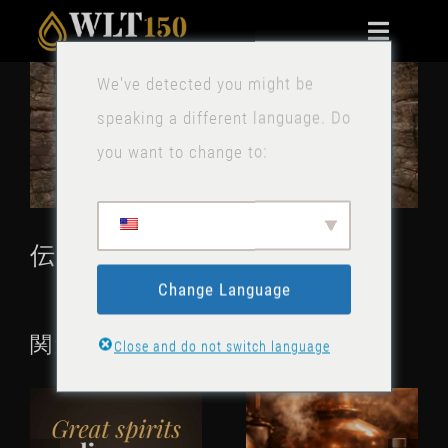
コ
ナ
ン
ビ
拡
We've detected you might be
テ
家
ゲ
大
speaking a different language. Do
ン
ー
画
利点
you want to change to:
ツ
シ
像
に
ョ
テクニカル
を
ス
ン
伝統と革新のミックス
表
キ
ニュース
の
示
ッ
Change Language
切
プ
お問い合わせ
り
関連記事
Close and do not switch language
替
ストーク
え