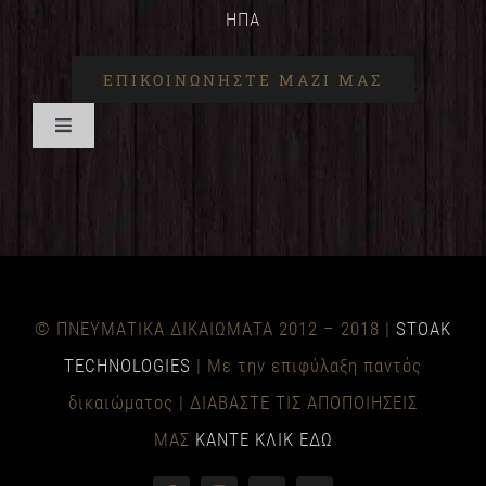
ΗΠΑ
ΕΠΙΚΟΙΝΩΝΉΣΤΕ ΜΑΖΊ ΜΑΣ
Εναλλαγή
πλοήγησης
ΣΠΊΤΙ
ΟΦΈΛΗ
© ΠΝΕΥΜΑΤΙΚΑ ΔΙΚΑΙΩΜΑΤΑ 2012 – 2018 |
STOAK
ΤΕΧΝΙΚΌΣ
TECHNOLOGIES
| Με την επιφύλαξη παντός
δικαιώματος | ΔΙΑΒΑΣΤΕ ΤΙΣ ΑΠΟΠΟΙΗΣΕΙΣ
ΜΑΣ
ΚΑΝΤΕ ΚΛΙΚ ΕΔΩ
ΝΈΑ