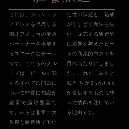
これは、ジョン・フ
定性の課題と、熟成
ィアレスを代表する
が早すぎて魔法を失
南北アメリカの流通
い、販売する醸造所
パートナーを構成す
に影響を与えたビー
るユニークなチーム
ルの商業的コストを
です。これらのグル
目の当たりにしまし
ープは、ビールに関
た。これが、彼らと
するすべての問題に
私たちがBrewshield
ついて非常に知識が
が提供するものに非
豊富で経験豊富で
常に情熱を注いでい
す。彼らは非常に大
る理由です。
規模な醸造所で働い