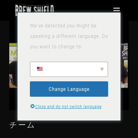
コ
ナ
ン
ビ
We've detected you might be
拡
テ
家
ゲ
speaking a different language. Do
大
ン
ー
you want to change to:
画
利点
ツ
シ
像
に
ョ
テクニカル
を
ス
ン
表
キ
話
の
示
ッ
Change Language
切
プ
ニュース
り
Close and do not switch language
替
お問い合わせ
チーム
え