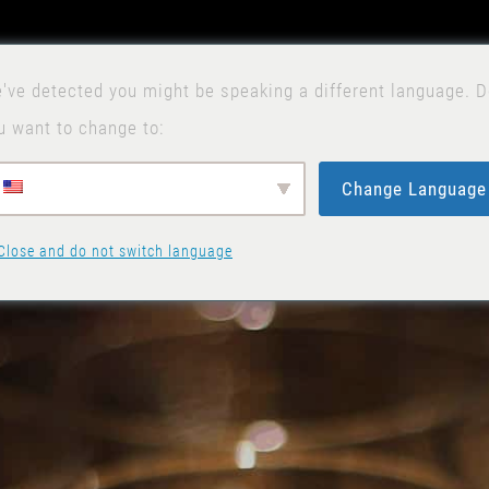
've detected you might be speaking a different language. 
u want to change to:
Change Language
Close and do not switch language