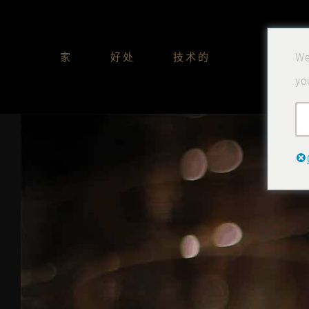
跳
到
家
好处
技术的
We
内
yo
容
查
看
大
图