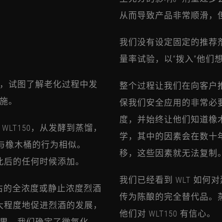
从而导致产品非常顺滑，但
我们没有设定固定的推荐
量率试验，以“拨入”他们
，试图了解老化过程中发
整个过程让我们在向客户推荐
施。
保我们安全应用的非常必
度，并始终让他们知道橡
LT150，从发酵到蒸馏，
学，其中的因素会在数十
为与橡木桶的行为相似。
移，这些因素就无法复制
在此后的任何时候添加。
我们已经看到 WLT 如
0 度左右的全浓度或静止浓度烈酒
传为陈酿的完全替代品。
最大程度地促进烈酒的发展，
他们对 WLT150 有信心。