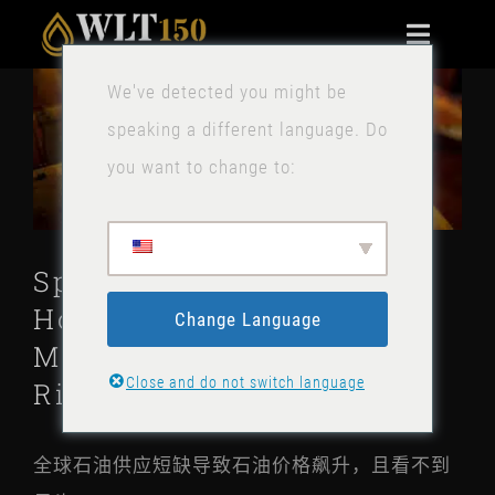
跳
切
到
换
查
We've detected you might be
内
家
看
导
speaking a different language. Do
容
大
航
好处
you want to change to:
图
技术的
Spirit Barrel Shortage:
消息
How Distillers Can
Change Language
Maintain Quality Despite
联系我们
Close and do not switch language
Rising Costs
斯托克
全球石油供应短缺导致石油价格飙升，且看不到