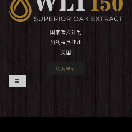
国家适应计划
加利福尼亚州
美国
联系我们
切
家
换
导
航
好处