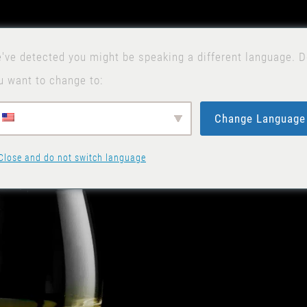
've detected you might be speaking a different language. 
u want to change to:
Change Language
Close and do not switch language