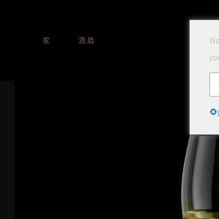
跳
到
家
酒盾
We
内
yo
容
查
看
大
图