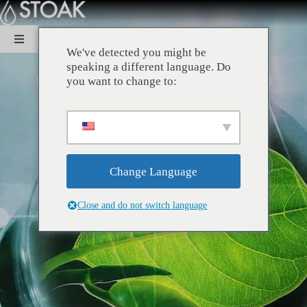
перейти
к
содержанию
Переключить
We've detected you might be
навигацию
speaking a different language. Do
ДОМ
you want to change to:
О
ЭКСПЕРТИЗА
Change Language
Close and do not switch language
РЕШЕНИЯ
УСТОЙЧИВОЕ РАЗВИТИЕ
КОНТАКТ