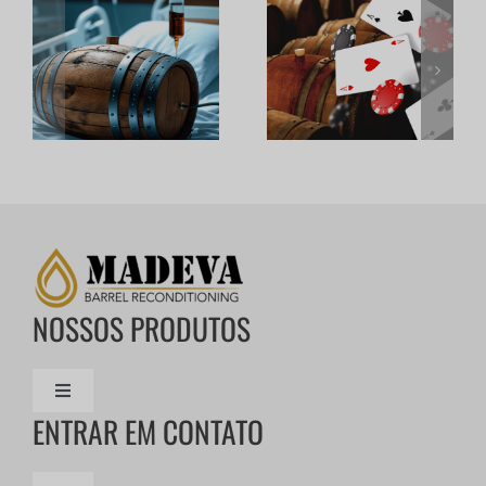
NOSSOS PRODUTOS
Alternar
ENTRAR EM CONTATO
de
navegação
PRESERVAR