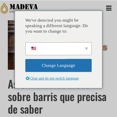
Ir
para
Alt
o
de
conteúdo
We've detected you might be
Ver
CASA
speaking a different language. Do
nav
imagem
you want to change to:
maior
ALTERNATIVAS
COMERCIAL
Change Language
EMPRESA
As 8 melhores dicas
Close and do not switch language
BENEFÍCIOS
sobre barris que precisa
TÉCNICO
de saber
NOTÍCIAS