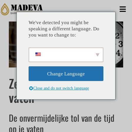
Doorgaan
naar
Nav
artikel
wis
We've detected you might be
Grotere
HUIS
speaking a different language. Do
afbeelding
you want to change to:
weergeven
ALTERNATIEVEN
RECLAME
Change Language
Zet de klok terug op je
BEDRIJF
Close and do not switch language
vaten
VOORDELEN
TECHNISCH
De onvermijdelijke tol van de tijd
op je vaten
NIEUWS