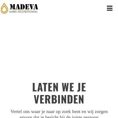
Doorgaan
naar
Nav
artikel
wis
HUIS
ALTERNATIEVEN
RECLAME
BEDRIJF
LATEN WE JE
VOORDELEN
VERBINDEN
TECHNISCH
Vertel ons waar je naar op zoek bent en wij zorgen
NIEUWS
ervoor dat je bericht bij de juiste persoon