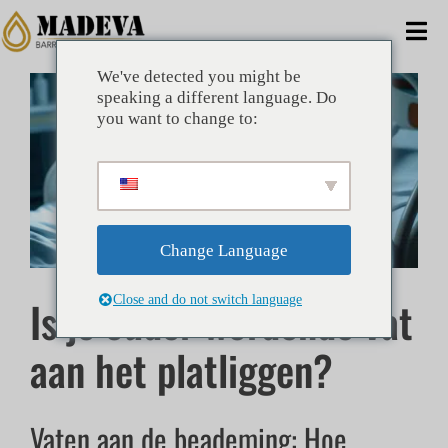
Doorgaan
naar
Nav
artikel
wis
We've detected you might be
Grotere
HUIS
speaking a different language. Do
afbeelding
you want to change to:
weergeven
ALTERNATIEVEN
RECLAME
Change Language
BEDRIJF
Is je ouder wordende vat
Close and do not switch language
VOORDELEN
aan het platliggen?
TECHNISCH
Vaten aan de beademing: Hoe
NIEUWS