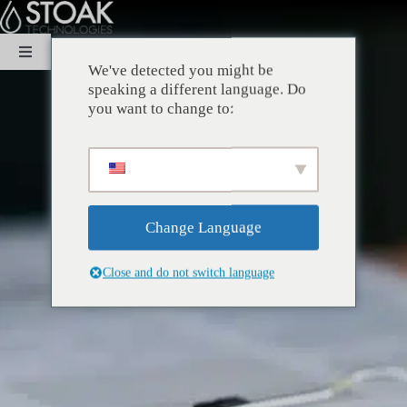
コ
ン
テ
ナ
ン
We've detected you might be
ビ
ツ
speaking a different language. Do
家
ゲ
you want to change to:
に
ー
ス
シ
キ
だいたい
ョ
ッ
ン
プ
の
専門知識
切
Change Language
り
替
Close and do not switch language
ソリューション
え
持続可能性
コンタクト