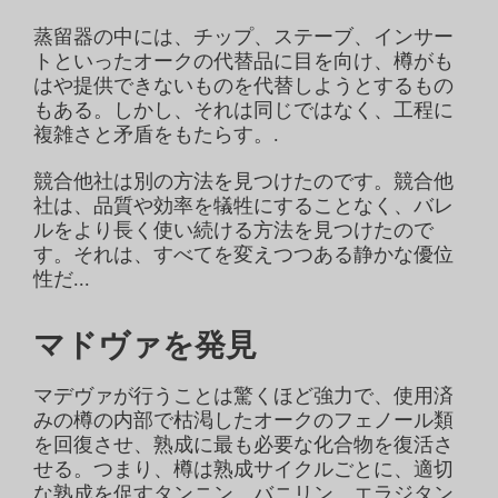
蒸留器の中には、チップ、ステーブ、インサー
トといったオークの代替品に目を向け、樽がも
はや提供できないものを代替しようとするもの
もある。しかし、それは同じではなく、工程に
複雑さと矛盾をもたらす。.
競合他社は別の方法を見つけたのです。競合他
社は、品質や効率を犠牲にすることなく、バレ
ルをより長く使い続ける方法を見つけたので
す。それは、すべてを変えつつある静かな優位
性だ...
マドヴァを発見
マデヴァが行うことは驚くほど強力で、使用済
みの樽の内部で枯渇したオークのフェノール類
を回復させ、熟成に最も必要な化合物を復活さ
せる。つまり、樽は熟成サイクルごとに、適切
な熟成を促すタンニン、バニリン、エラジタン