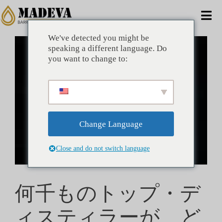
コ
ン
ナ
テ
ビ
ン
We've detected you might be
拡
家
ツ
speaking a different language. Do
大
ゲ
you want to change to:
に
画
ー
ス
像
代替案
キ
を
シ
ッ
表
ョ
プ
コマーシャル
示
ン
Change Language
会社
の
Close and do not switch language
切
利点
り
何千ものトップ・デ
替
テクニカル
え
ィスティラーが、ど
ニュース