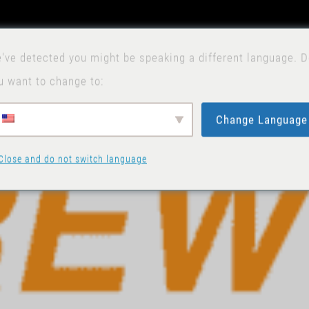
've detected you might be speaking a different language. 
u want to change to:
Change Language
Close and do not switch language