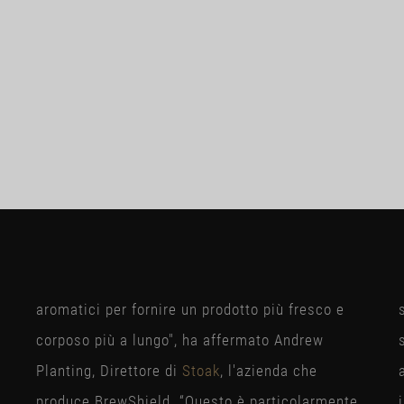
aromatici per fornire un prodotto più fresco e
corposo più a lungo", ha affermato Andrew
Planting, Direttore di
Stoak
, l'azienda che
produce BrewShield. “Questo è particolarmente