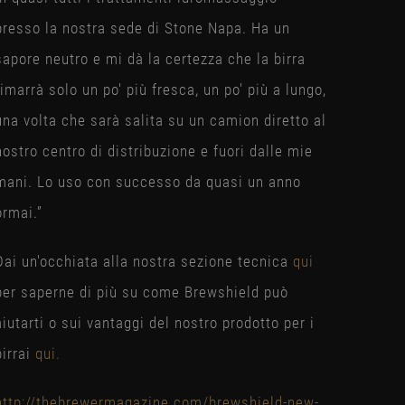
presso la nostra sede di Stone Napa. Ha un
sapore neutro e mi dà la certezza che la birra
rimarrà solo un po' più fresca, un po' più a lungo,
una volta che sarà salita su un camion diretto al
nostro centro di distribuzione e fuori dalle mie
mani. Lo uso con successo da quasi un anno
ormai.”
Dai un'occhiata alla nostra sezione tecnica
qui
per saperne di più su come Brewshield può
aiutarti o sui vantaggi del nostro prodotto per i
birrai
qui.
http://thebrewermagazine.com/brewshield-new-