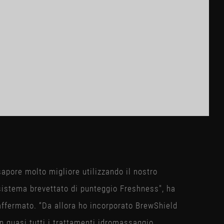
sapore molto migliore utilizzando il nostro
sistema brevettato di punteggio Freshness", ha
affermato. “Da allora ho incorporato BrewShield
in quasi tutti i trattamenti idromassaggio