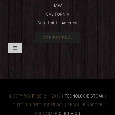
NAPA
CALIFORNIA
Stati Uniti d'America
CONTATTACI
Attiva/disattiva
navigazione
CASA
BENEFICI
©COPYRIGHT 2012 – 2018 |
TECNOLOGIE STOAK
|
TECNICO
TUTTI I DIRITTI RISERVATI | LEGGI LE NOSTRE
DISCLAIMER
CLICCA QUI