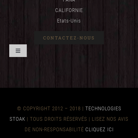
CALIFORNIE
Etats-Unis
CONTACTEZ-NOUS
Basculer
la
ACCUEIL
navigation
AVANTAGES
© COPYRIGHT 2012 – 2018 |
TECHNOLOGIES
TECHNIQUE
STOAK
| TOUS DROITS RÉSERVÉS | LISEZ NOS AVIS
DE NON-RESPONSABILITÉ
CLIQUEZ ICI