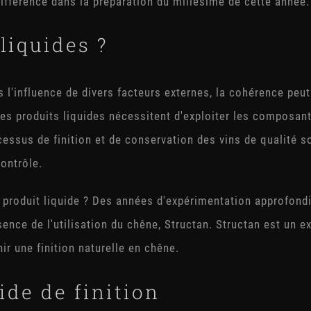
différence dans la préparation du millésime de cette année.
liquides ?
l'influence de divers facteurs externes, la cohérence peut ê
les produits liquides nécessitent d'exploiter les composant
ssus de finition et de conservation des vins de qualité son
contrôle.
 produit liquide ? Des années d'expérimentation approfond
nce de l'utilisation du chêne, Structan. Structan est un ext
nir une finition naturelle en chêne.
uide de finition