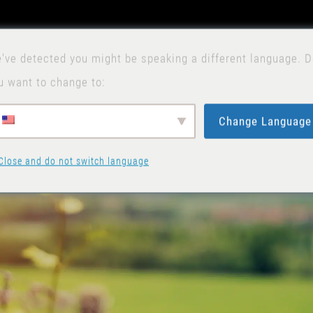
've detected you might be speaking a different language. 
N
u want to change to:
Change Language
Close and do not switch language