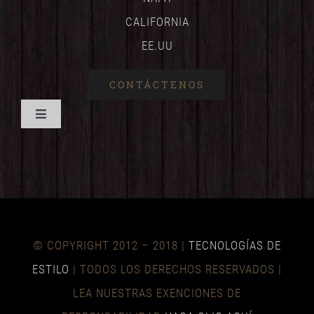
CALIFORNIA
EE.UU
CONTÁCTENOS
Navegación
de
HOGAR
palanca
ESCUDO DE VINO
© COPYRIGHT 2012 – 2018 |
TECNOLOGÍAS DE
NOTICIAS
ESTILO
| TODOS LOS DERECHOS RESERVADOS |
LEA NUESTRAS EXENCIONES DE