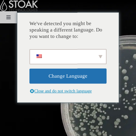
Μετάβαση
στο
περιεχόμενο
Εναλλαγή
We've detected you might be
πλοήγησης
speaking a different language. Do
ΣΠΙΤΙ
you want to change to:
ΣΧΕΤΙΚΑ ΜΕ
ΕΞΕΙΔΙΚΕΥΣΗ
Change Language
Close and do not switch language
ΛΥΣΕΙΣ
ΒΙΩΣΙΜΟΤΗΤΑ
ΕΠΙΚΟΙΝΩΝΙΑ