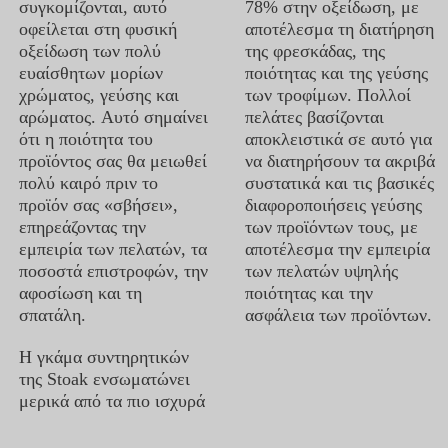
συγκομίζονται, αυτό
78% στην οξείδωση, με
οφείλεται στη φυσική
αποτέλεσμα τη διατήρηση
οξείδωση των πολύ
της φρεσκάδας, της
ευαίσθητων μορίων
ποιότητας και της γεύσης
χρώματος, γεύσης και
των τροφίμων. Πολλοί
αρώματος. Αυτό σημαίνει
πελάτες βασίζονται
ότι η ποιότητα του
αποκλειστικά σε αυτό για
προϊόντος σας θα μειωθεί
να διατηρήσουν τα ακριβά
πολύ καιρό πριν το
συστατικά και τις βασικές
προϊόν σας «σβήσει»,
διαφοροποιήσεις γεύσης
επηρεάζοντας την
των προϊόντων τους, με
εμπειρία των πελατών, τα
αποτέλεσμα την εμπειρία
ποσοστά επιστροφών, την
των πελατών υψηλής
αφοσίωση και τη
ποιότητας και την
σπατάλη.
ασφάλεια των προϊόντων.
Η γκάμα συντηρητικών
της Stoak ενσωματώνει
μερικά από τα πιο ισχυρά