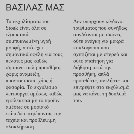
ΒΑΣΙΛΑΣ ΜΑΣ
Τα εκχυλίσματα του
Δεν υπάρχουν κίνδυνοι
Stoak είναι όλα σε
τριψίματος που συνήθως
εξαιρετικά
συνδέονται με σκόνες,
συμπυκνωμένη υγρή
ούτε ανάγκη για μακρά
μορφή, αυτό έχει
κυκλοφορία που
σημαντικά οφέλη για τους
σχετίζεται με στερεά και
πελάτες μας καθώς
ούτε απαίτηση για
σημαίνει απλή προσθήκη
διήθηση μετά την
χωρίς ανάμειξη,
προσθήκη, απλά
προετοιμασία, χάος ή
προσθέστε, αντλήστε και
φασαρία. Το εκχύλισμα
επιτρέψτε στο εκχύλισμά
λειτουργεί αμέσως καθώς
μας να κάνει τη δουλειά
εμπλέκεται με το προϊόν
του.
αμέσως σε μοριακό
επίπεδο επιτρέποντας την
ταχεία και προβλέψιμη
ολοκλήρωση.