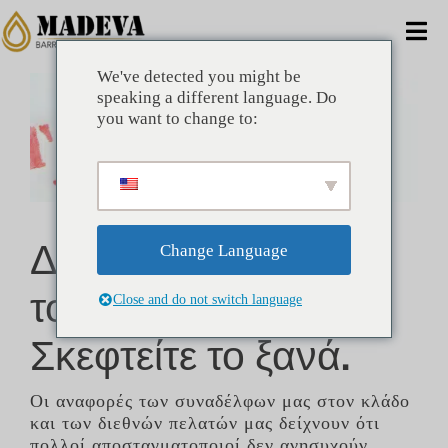
Μετάβαση
στο
Ενα
περιεχόμενο
πλο
We've detected you might be
Προβολή
ΣΠΊΤΙ
speaking a different language. Do
μεγαλύτερης
you want to change to:
εικόνας
ΕΝΑΛΛΑΚΤΙΚΈΣ
ΕΜΠΟΡΙΚΌΣ
Δεν ανησυχείτε για
Change Language
ΕΤΑΙΡΊΑ
τους δασμούς;
Close and do not switch language
ΟΦΈΛΗ
Σκεφτείτε το ξανά.
ΤΕΧΝΙΚΌΣ
Οι αναφορές των συναδέλφων μας στον κλάδο
και των διεθνών πελατών μας δείχνουν ότι
ΝΈΑ
πολλοί αποσταγματοποιοί δεν ανησυχούν