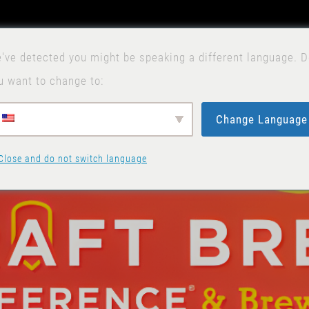
D
H
've detected you might be speaking a different language. 
u want to change to:
Change Language
Close and do not switch language