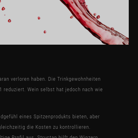
aran verloren haben. Die Trinkgewohnheiten
 reduziert. Wein selbst hat jedoch nach wie
gefühl eines Spitzenprodukts bieten, aber
leichzeitig die Kosten zu kontrollieren.
ige Profil aus. Structan hilft den Winzern,