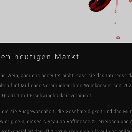
den heutigen Markt
e Wein, aber das bedeutet nicht, dass sie das Interesse d
ben fünf Millionen Verbraucher ihren Weinkonsum seit 2021
 Qualität mit Erschwinglichkeit verbindet.
 die die Ausgewogenheit, die Geschmeidigkeit und das Mund
wierig sein, dieses Niveau an Raffinesse zu erreichen und g
twendigkeit der Effizienz wirken sich alle auf das endgült