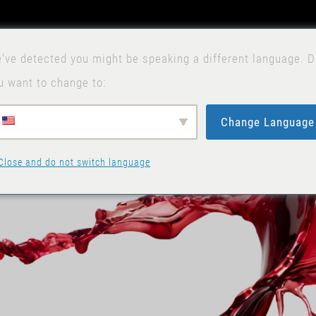
've detected you might be speaking a different language. 
N
u want to change to:
Change Language
Close and do not switch language