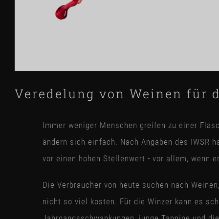
Veredelung von Weinen für 
Immer weniger Menschen greifen zu einer Flasch
ändern sich einfach. Nach Angaben des IWSR ha
vor einen hohen Stellenwert - vor allem, wenn er
Die Verbraucher von heute suchen nach Weinen,
nicht so viel kosten. Für die Winzer kann es sch
Jahrgangsschwankungen, junge Tannine und die No