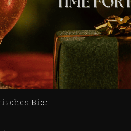
risches Bier
it