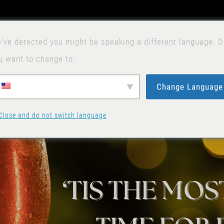
D
H
've detected you might be speaking a different language. 
u want to change to:
Change Language
Close and do not switch language