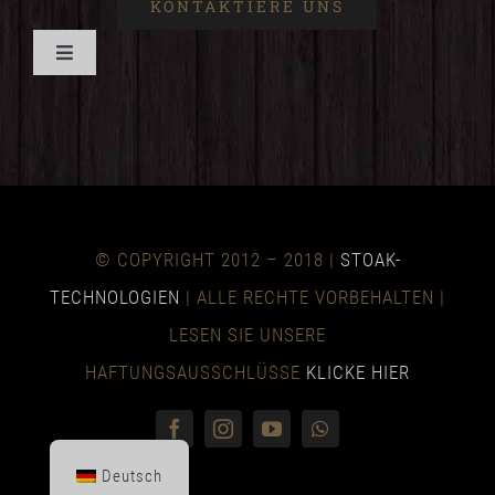
KONTAKTIERE UNS
Navigation
umschalten
HEIM
VORTEILE
© COPYRIGHT 2012 – 2018 |
STOAK-
TECHNISCH
TECHNOLOGIEN
| ALLE RECHTE VORBEHALTEN |
LESEN SIE UNSERE
HAFTUNGSAUSSCHLÜSSE
KLICKE HIER
NACHRICHT
KONTAKTIERE UNS
Deutsch